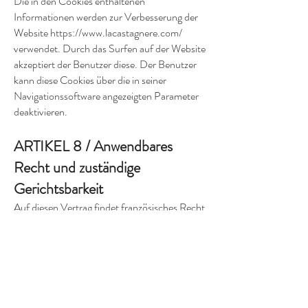
Die in den Cookies enthaltenen
Informationen werden zur Verbesserung der
Website
https://www.lacastagnere.com/
verwendet. Durch das Surfen auf der Website
akzeptiert der Benutzer diese. Der Benutzer
kann diese Cookies über die in seiner
Navigationssoftware angezeigten Parameter
deaktivieren.
ARTIKEL 8 / Anwendbares
Recht und zuständige
Gerichtsbarkeit
Auf diesen Vertrag findet französisches Recht
Anwendung. Falls es zu keiner gütlichen
Beilegung einer Streitigkeit zwischen den
Parteien kommt, sind ausschließlich die
französischen Gerichte für deren
Verhandlung zuständig.