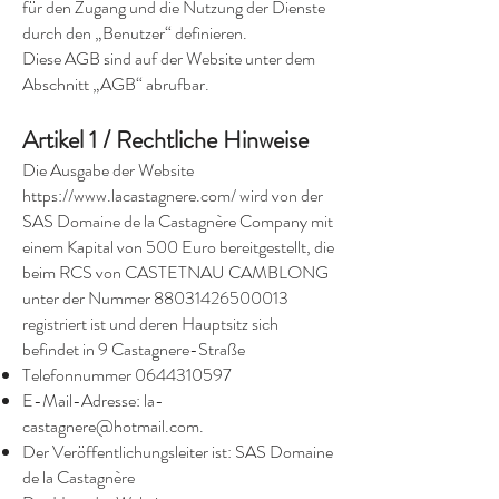
für den Zugang und die Nutzung der Dienste
durch den „Benutzer“ definieren.
Diese AGB sind auf der Website unter dem
Abschnitt „AGB“ abrufbar.
Artikel 1 / Rechtliche Hinweise
Die Ausgabe der Website
https://www.lacastagnere.com/
wird von der
SAS Domaine de la Castagnère Company mit
einem Kapital von 500 Euro bereitgestellt, die
beim RCS von CASTETNAU CAMBLONG
unter der Nummer
88031426500013
registriert ist und deren Hauptsitz sich
befindet in 9 Castagnere-Straße
Telefonnummer
0644310597
E-Mail-Adresse:
la-
castagnere@hotmail.com
.
Der Veröffentlichungsleiter ist: SAS Domaine
de la Castagnère