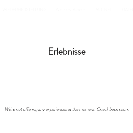
WIEDERHERSTELLUNG
Wellness-Auszeit
PARTNER
GALE
Erlebnisse
We're not offering any experiences at the moment. Check back soon.