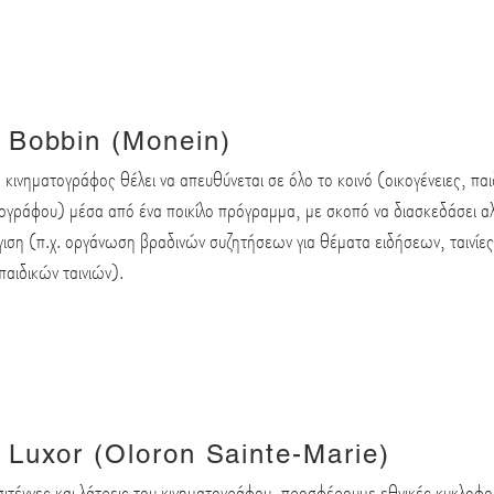
 Bobbin (Monein)
 κινηματογράφος θέλει να απευθύνεται σε όλο το κοινό (οικογένειες, παι
ογράφου) μέσα από ένα ποικίλο πρόγραμμα, με σκοπό να διασκεδάσει αλλά
ιση (π.χ. οργάνωση βραδινών συζητήσεων για θέματα ειδήσεων, ταινίε
παιδικών ταινιών).
 Luxor (Oloron Sainte-Marie)
σιτέχνες και λάτρεις του κινηματογράφου, προσφέρουμε εθνικές κυκλοφο