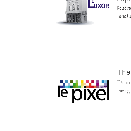
Κοιτάξ
Ταξιδέ
The
Όλο το
ταινίε