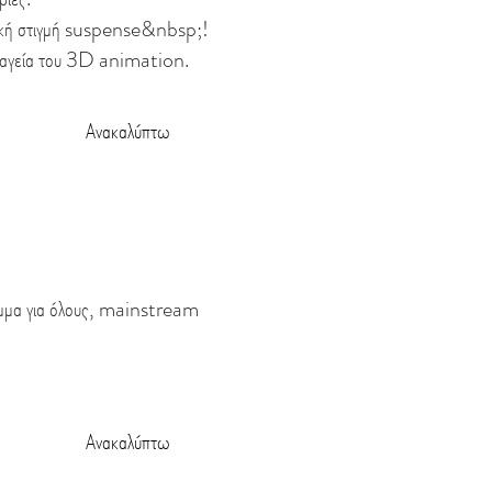
ατική στιγμή suspense&nbsp;!
 μαγεία του 3D animation.
Ανακαλύπτω
αμμα για όλους, mainstream
Ανακαλύπτω