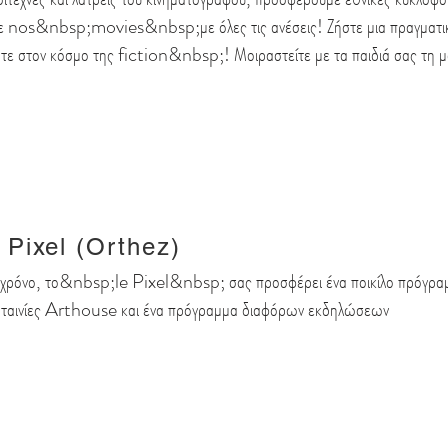
τε nos&nbsp;
movies&nbsp;
με όλες τις ανέσεις! Ζήστε μια πραγμ
ψτε στον κόσμο της fiction&nbsp;! Μοιραστείτε με τα παιδιά σας τη
 Pixel (Orthez)
 χρόνο, το&nbsp;le Pixel&nbsp; σας προσφέρει ένα ποικίλο πρόγρ
ς, ταινίες Arthouse και ένα πρόγραμμα διαφόρων εκδηλώσεων