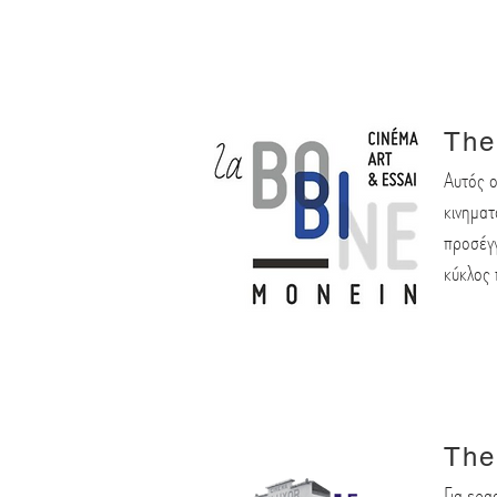
The
Αυτός ο
κινηματ
προσέγγ
κύκλος 
The
Για ερα