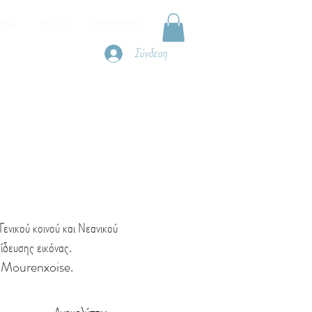
ΗΤΕΣ
BLOG
Reservations
Plus
Σύνδεση
ενικού κοινού και Νεανικού
ίδευσης εικόνας.
ρας Mourenxoise.