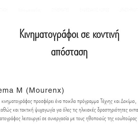
ΣΤΑΣΗ
διάλειμμα ευεξίας
ΣΥΝΕΡΓΑΤΕΣ
ΕΚΘΕΣΙΑΚΟΣ ΧΩΡΟΣ
ΔΡΑΣΤΗΡΙΟΤ
Κινηματογράφοι σε κοντινή
απόσταση
ema M (Mourenx)
 κινηματογράφος προσφέρει ένα ποικίλο πρόγραμμα Τέχνης και Δοκίμιο, Γ
καθώς και τακτική ψυχαγωγία για όλες τις ηλικιακές δραστηριότητες εκπα
ματογράφος λειτουργεί σε συνεργασία με τους ηθοποιούς της κουλτού