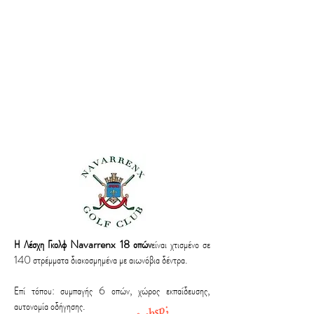
1/1
Η Λέσχη Γκολφ Navarrenx 18 οπών
είναι χτισμένο σε
140 στρέμματα διακοσμημένα με αιωνόβια δέντρα.
Επί τόπου: συμπαγής 6 οπών, χώρος εκπαίδευσης,
αυτονομία οδήγησης.