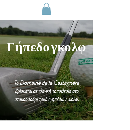
Γήπεδο γκολφ
Το Domaine de la Castagnère
βρίσκεται σε ιδανική τοποθεσία στο
σταυροδρόμι τριών γηπέδων γκολφ.