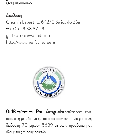
ζεστή ατμόσφαιρα.
Διεύθυνση
Chemin Labarthe, 64270 Salies de Béarn
τηλ:
05 59 38 37 59
golf.salies@wanadoo.fr
http://www.golfsalies.com
Οι 18 τρύπες του Pau-Artiguelouve
&nbsp; είναι
διάστικτη με υδάτινα εμπόδια και φοίνικες. Είναι μια απλή
διαδρομή 70 μήκους 5639 μέτρων, προσβάσιμη σε
όλους τους τύπους παικτών.