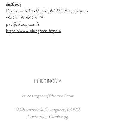
Διεύθυνση
Domaine de St-Michel, 64230 Artiguelouve
τηλ:
05 59 83 09 29
pau@bluegreen.fr
https://www.bluegreen.fr/pau/
ΕΠΙΚΟΙΝΩΝΙΑ
la-castagnere@hotmail.com
9 Chemin de la Castagnere, 64190
Castetnau-Camblong
Τηλ:
06 44 31 05 97