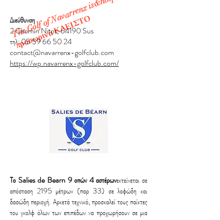
The Golf of Navarrenx is&nbsp;
προσωρινά ΚΛΕΙΣΤΟ
Διεύθυνση
2 Chemin Nitot, 64190 Sus
τηλ:
05 59 66 50 24
contact@navarrenx-golfclub.com
https://wp.navarrenx-golfclub.com/
Το Salies de Bearn 9 οπών 4 αστέρων
εκτείνεται σε
απόσταση 2195 μέτρων (παρ 33) σε λοφώδη και
δασώδη περιοχή. Αρκετά τεχνικό, προσκαλεί τους παίκτες
του γκολφ όλων των επιπέδων να προχωρήσουν σε μια