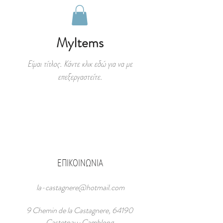
MyItems
Είμαι τίτλος. ​Κάντε κλικ εδώ για να με
επεξεργαστείτε.
ΕΠΙΚΟΙΝΩΝΙΑ
la-castagnere@hotmail.com
9 Chemin de la Castagnere, 64190
Castetnau-Camblong