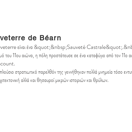
veterre de Béarn
veterre είναι ένα &quot;&nbsp;Sauveté Castrale&quot;.&nbsp;
ό του 11ου αιώνα, η πόλη προστάτευσε σε ένα καταφύγιο από τον 11ο α
scount.
πλούσιο στρατιωτικό παρελθόν της γεννήθηκαν πολλά μνημεία τόσο εντ
χιτεκτονική αλλά και θησαυροί μικρών ιστοριών και θρύλων.