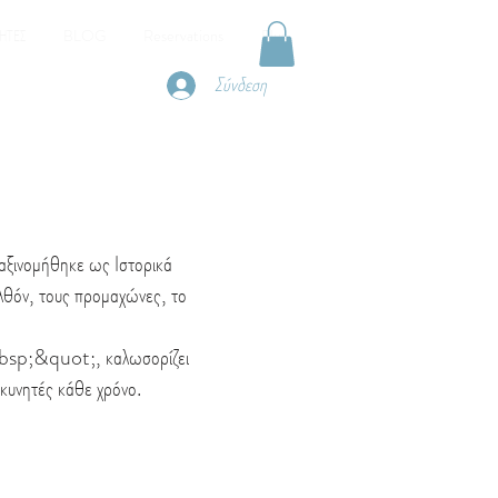
ΗΤΕΣ
BLOG
Reservations
Plus
Σύνδεση
ξινομήθηκε ως Ιστορικά
ελθόν, τους προμαχώνες, το
bsp;&quot;, καλωσορίζει
κυνητές κάθε χρόνο.