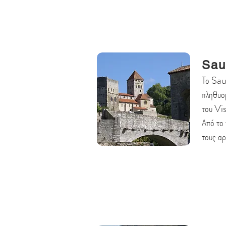
Sau
Το Sau
πληθυσμ
του Vi
Από το 
τους αρ