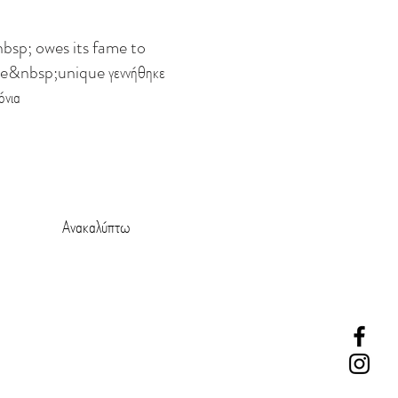
bsp; owes its fame to
&nbsp;unique γεννήθηκε
όνια
Ανακαλύπτω