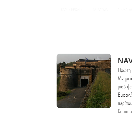
ΚΑΛΩΣ ΗΡΘΑΤΕ
ΚΑΤΑΛΥΜΑ
ΑΠΟΚΑΤΑ
NA
Πρώτη 
Μνημεία
μισό φε
Εμφανι
περίπο
Κομποσ