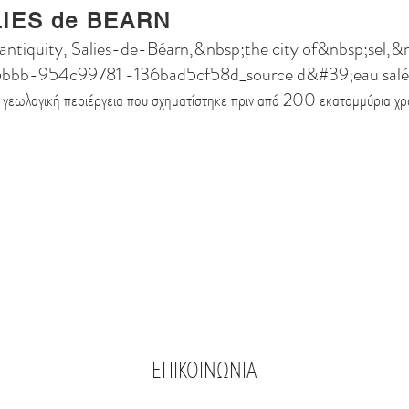
IES de BEARN
antiquity, Salies-de-Béarn,&nbsp;the city of&nbsp;sel,&n
5bbb-954c99781 -136bad5cf58d_source d&#39;eau salée
 γεωλογική περιέργεια που σχηματίστηκε πριν από 200 εκατομμύρια χρ
ΕΠΙΚΟΙΝΩΝΙΑ