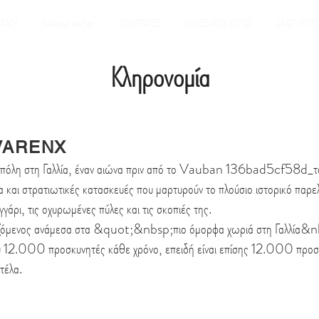
ΣΤΑΣΗ
διάλειμμα ευεξίας
ΣΥΝΕΡΓΑΤΕΣ
ΕΚΘΕΣΙΑΚΟΣ ΧΩΡΟΣ
ΔΡΑΣΤΗΡΙΟΤ
Κληρονομία
VARENX
πόλη στη Γαλλία, έναν αιώνα πριν από το Vauban 136bad5cf58d_τα
 και στρατιωτικές κατασκευές που μαρτυρούν το πλούσιο ιστορικό παρ
γγάρι, τις οχυρωμένες πύλες και τις σκοπιές της.
ζόμενος ανάμεσα στα &quot;&nbsp;πιο όμορφα χωριά στη Γαλλία&n
υ 12.000 προσκυνητές κάθε χρόνο, επειδή είναι επίσης 12.000 προσ
τέλα.