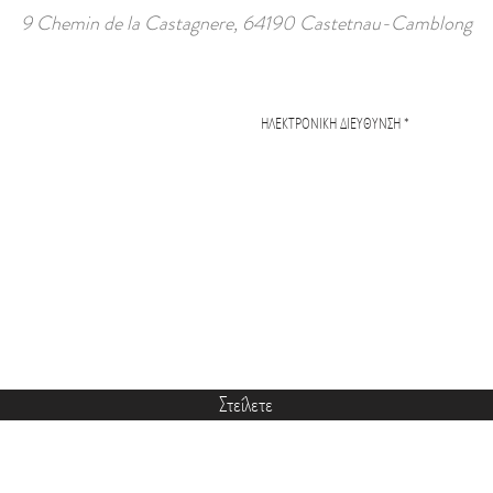
9 Chemin de la Castagnere, 64190 Castetnau-Camblong
Στείλετε