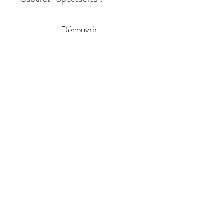
Découvrir
CONTACT
la-castagnere@hotmail.com
9 Chemin de la Castagnère
64190 Castetnau-Camblong
Tél :
06 44 31 05 97