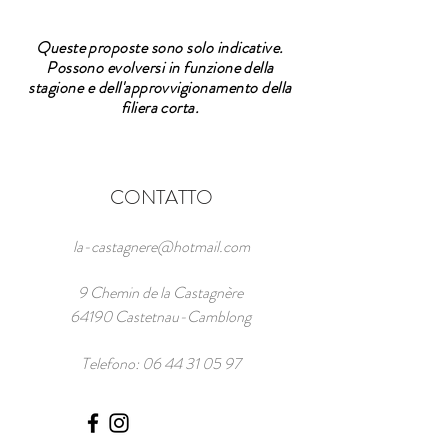
Queste proposte sono solo indicative.
Possono evolversi in funzione della
stagione e dell'approvvigionamento della
filiera corta.
CONTATTO
la-castagnere@hotmail.com
9 Chemin de la Castagnère
64190 Castetnau-Camblong
Telefono:
06 44 31 05 97