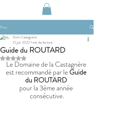
Post
Dom Castagnere
12 juil. 2022
1 min de lecture
Guide du ROUTARD
Noté NaN étoiles sur 5.
Le Domaine de la Castagnère 
est recommandé par le 
Guide 
du ROUTARD
pour la 3éme année 
consécutive.