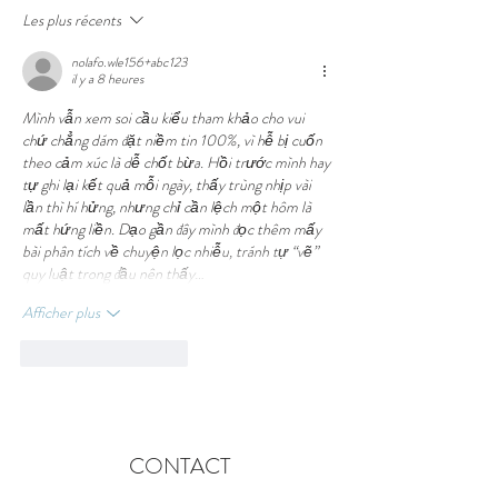
Les plus récents
nolafo.wle156+abc123
il y a 8 heures
Mình vẫn xem soi cầu kiểu tham khảo cho vui 
chứ chẳng dám đặt niềm tin 100%, vì hễ bị cuốn 
theo cảm xúc là dễ chốt bừa. Hồi trước mình hay 
tự ghi lại kết quả mỗi ngày, thấy trùng nhịp vài 
lần thì hí hửng, nhưng chỉ cần lệch một hôm là 
mất hứng liền. Dạo gần đây mình đọc thêm mấy 
bài phân tích về chuyện lọc nhiễu, tránh tự “vẽ” 
quy luật trong đầu nên thấy…
Afficher plus
J'aime
Répondre
CONTACT